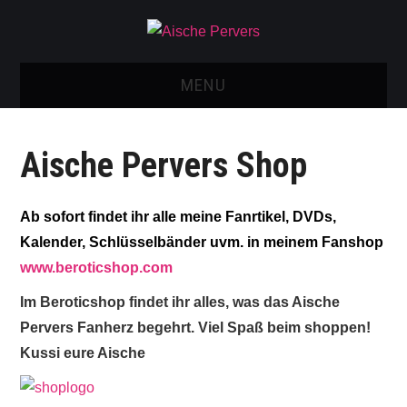
MENU
AISCHE VIDEOS & KONTAKT
Aische Pervers Shop
NEU: AISCHE SHOP!
Ab sofort findet ihr alle meine Fanrtikel, DVDs,
TELEGRAM GRUPPE
Kalender, Schlüsselbänder uvm. in meinem Fanshop
BOOKING / KONTAKT
www.beroticshop.com
Im Beroticshop findet ihr alles, was das Aische
IMPRESSUM
Pervers Fanherz begehrt. Viel Spaß beim shoppen!
Kussi eure Aische