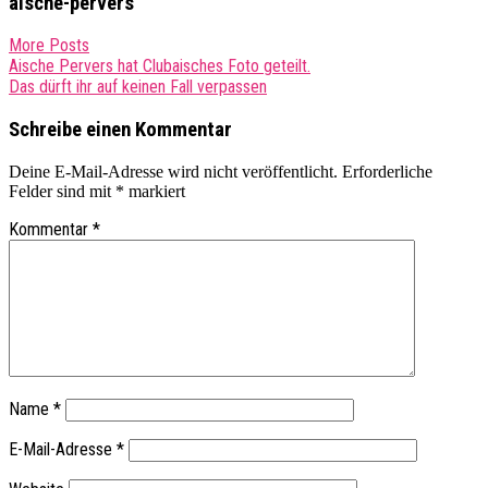
aische-pervers
More Posts
Post
Aische Pervers hat Clubaisches Foto geteilt.
Das dürft ihr auf keinen Fall verpassen
navigation
Schreibe einen Kommentar
Deine E-Mail-Adresse wird nicht veröffentlicht.
Erforderliche
Felder sind mit
*
markiert
Kommentar
*
Name
*
E-Mail-Adresse
*