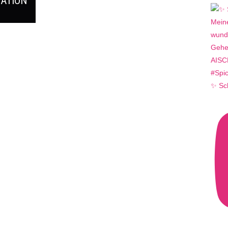
ATION
✨ Sc