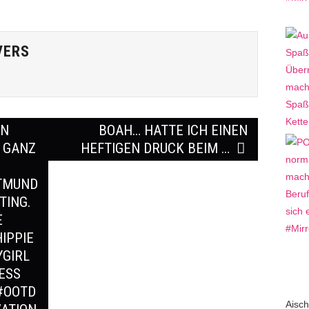
VERS
IN
BOAH… HATTE ICH EINEN
H GANZ
HEFTIGEN DRUCK BEIM …
RTMUND
TING.
E
IPPIE
GIRL
ESS
#OOTD
Aisch