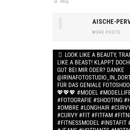
Blog
AISCHE-PER
MORE POSTS
Post
LOOK LIKE A BEAUTY, TRA
navigation
LIKE A BEAST! KLAPPT DOC
GUT BEI MIR ODER? DANKE
@IRINAFOTOSTUDIO_IN_DO
FÜR DAS GENIALE FOTOSHOO
💖💖💖 #MODEL #MODELLIF
#FOTOGRAFIE #SHOOTING #H
#OMBRE #LONGHAIR #CURVY
#CURVY #FIT #FITFAM #FITN
#FITNESSMODEL #INSTAFIT 