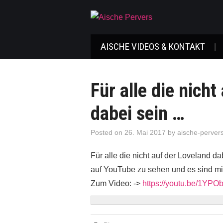
AISCHE VIDEOS & KONTAKT
Für alle die nicht
dabei sein …
Posted on
26. Mai 2017
by
aische-perver
Für alle die nicht auf der Loveland d
auf YouTube zu sehen und es sind mir
Zum Video: ->
https://youtu.be/1YP