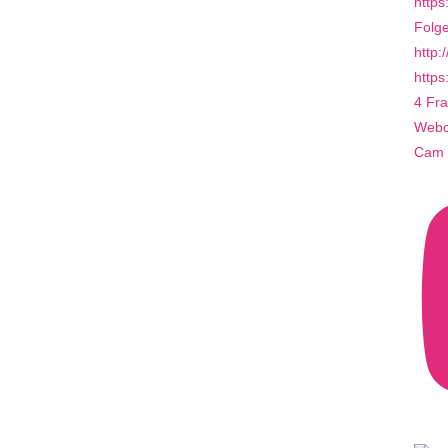
4 Fra
Webca
Cam 