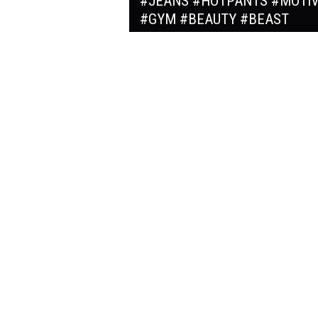
#JEANS #HOTPANTS #MOTIV
#GYM #BEAUTY #BEAST