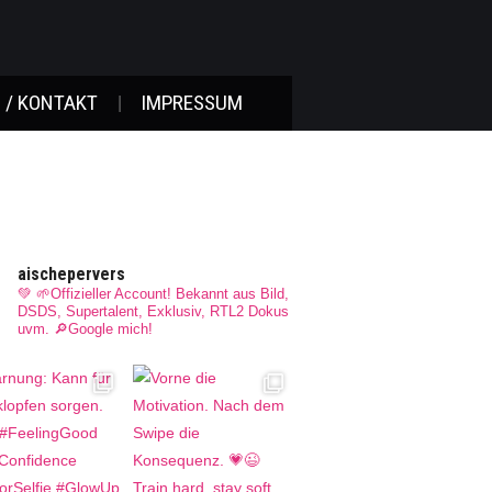
 / KONTAKT
IMPRESSUM
aischepervers
💚 🌱Offizieller Account! Bekannt aus Bild,
DSDS, Supertalent, Exklusiv, RTL2 Dokus
uvm.
🔎Google mich!