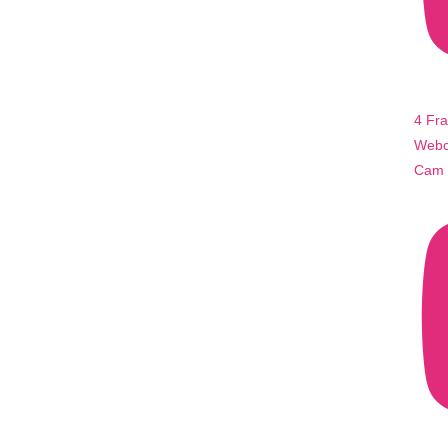
4 Fr
Webca
Cam 