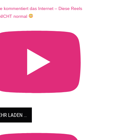
e kommentiert das Internet – Diese Reels
 NICHT normal
HR LADEN …