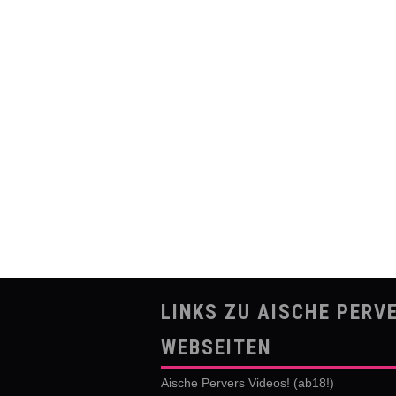
LINKS ZU AISCHE PERV
WEBSEITEN
Aische Pervers Videos! (ab18!)