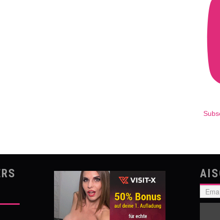
Subs
ERS
AI