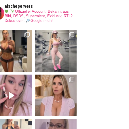
aischepervers
Offizieller Account! Bekannt aus
Bild, DSDS, Supertalent, Exklusiv, RTL2
Dokus uvm.
Google mich!