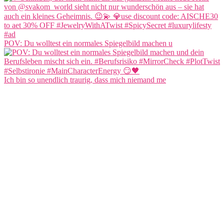
POV: Du wolltest ein normales Spiegelbild machen u
Ich bin so unendlich traurig, dass mich niemand me