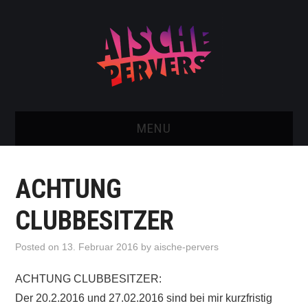
MENU
AISCHE VIDEOS & KONTAKT
ACHTUNG
NEU: AISCHE SHOP!
CLUBBESITZER
TELEGRAM GRUPPE
Posted on
13. Februar 2016
by
aische-pervers
BOOKING / KONTAKT
ACHTUNG CLUBBESITZER:
Der 20.2.2016 und 27.02.2016 sind bei mir kurzfristig
IMPRESSUM