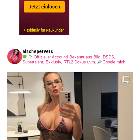
aischepervers
Offizieller Account! Bekannt aus Bild, DSDS,
Supertalent, Exklusiv, RTL2 Dokus uvm.
Google mich!