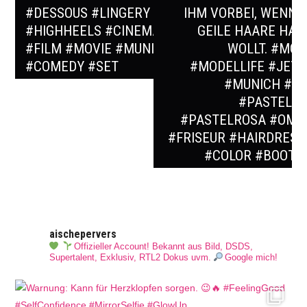
#DESSOUS #LINGERY
IHM VORBEI, WENN I
#HIGHHEELS #CINEMA
GEILE HAARE HAB
#FILM #MOVIE #MUNICH
WOLLT. #MOD
#COMEDY #SET
#MODELLIFE #JETS
#MUNICH #HA
#PASTELHA
#PASTELROSA #OMB
#FRISEUR #HAIRDRESS
#COLOR #BOOTY
aischepervers
Offizieller Account! Bekannt aus Bild, DSDS,
Supertalent, Exklusiv, RTL2 Dokus uvm.
Google mich!