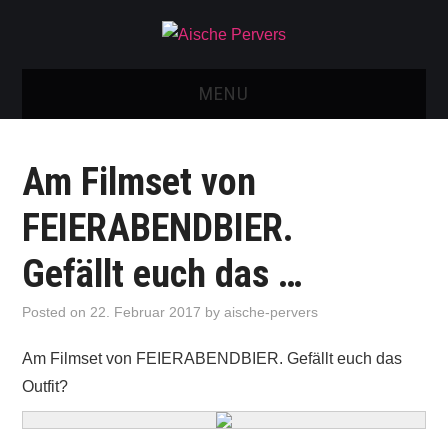
MENU
AISCHE VIDEOS & KONTAKT
Am Filmset von
NEU: AISCHE SHOP!
FEIERABENDBIER.
TELEGRAM GRUPPE
Gefällt euch das …
BOOKING / KONTAKT
Posted on
22. Februar 2017
by
aische-pervers
IMPRESSUM
Am Filmset von FEIERABENDBIER. Gefällt euch das
Outfit?