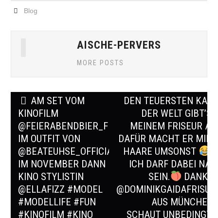
Blog
AISCHE-PERVERS
MORE POSTS
Post
AM SET VOM
DEN TEUERSTEN KAFF
navigation
KINOFILM
DER WELT GIBT’S 
@FEIERABENDBIER_FILM
MEINEM FRISEUR AB
IM OUTFIT VON
DAFÜR MACHT ER MIR D
@BEATEUHSE_OFFICIAL
HAARE UMSONST
U
IM NOVEMBER DANN IM
ICH DARF DABEI NAC
KINO STYLISTIN
SEIN.
DANKE 
@ELLAFIZZ #MODEL
@DOMINIKGAIDAFRISUR
#MODELLIFE #FUN
AUS MÜNCHEN
#KINOFILM #KINO
SCHAUT UNBEDINGT B