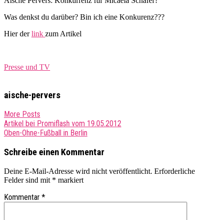
Aische Pervers: Konkurrenz für Micaela Schäfer?
Was denkst du darüber? Bin ich eine Konkurenz???
Hier der
link
zum Artikel
Presse und TV
aische-pervers
More Posts
Post
Artikel bei Promiflash vom 19.05.2012
Oben-Ohne-Fußball in Berlin
navigation
Schreibe einen Kommentar
Deine E-Mail-Adresse wird nicht veröffentlicht.
Erforderliche
Felder sind mit
*
markiert
Kommentar
*