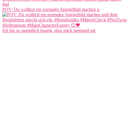
POV: Du wolltest ein normales Spiegelbild machen u
Ich bin so unendlich traurig, dass mich niemand me