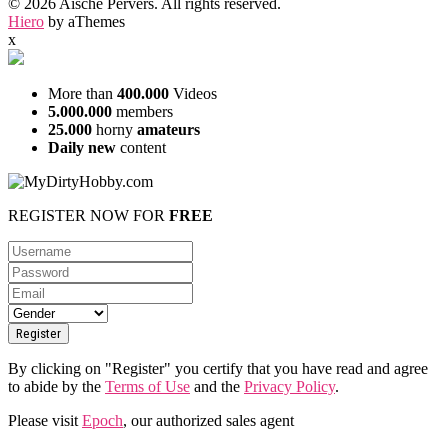
© 2026 Aische Pervers. All rights reserved.
Hiero
by aThemes
x
More than
400.000
Videos
5.000.000
members
25.000
horny
amateurs
Daily new
content
REGISTER NOW FOR
FREE
By clicking on "Register" you certify that you have read and agree
to abide by the
Terms of Use
and the
Privacy Policy
.
Please visit
Epoch
, our authorized sales agent