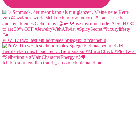
POV: Du wolltest ein normales Spiegelbild machen u
Ich bin so unendlich traurig, dass mich niemand me