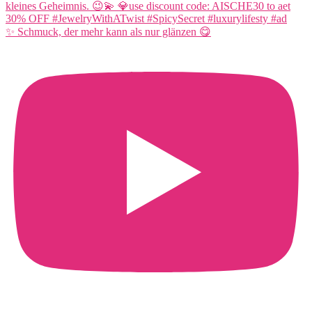
✨ Schmuck, der mehr kann als nur glänzen 😋