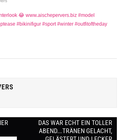
vers
VERS
NER
DAS WAR ECHT EIN TOLLER
ABEND….TRÄNEN GELACHT,
GELÄSTERT UND LECKER