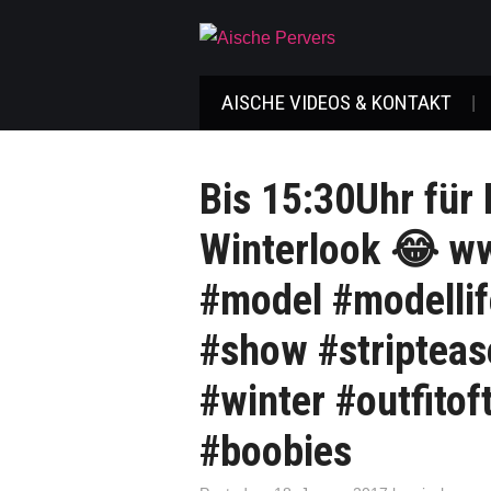
AISCHE VIDEOS & KONTAKT
Bis 15:30Uhr für 
Winterlook 😂 ww
#model #modelli
#show #striptease
#winter #outfitof
#boobies