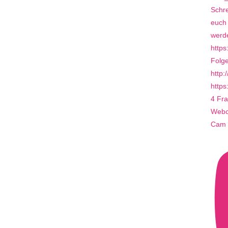
4 Fra
Webca
Cam 