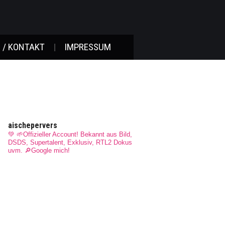
 / KONTAKT
IMPRESSUM
aischepervers
💚 🌱Offizieller Account! Bekannt aus Bild,
DSDS, Supertalent, Exklusiv, RTL2 Dokus
uvm.
🔎Google mich!