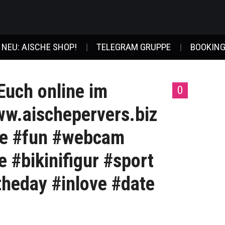
NEU: AISCHE SHOP!
TELEGRAM GRUPPE
BOOKING
Euch online im
0
w.aischepervers.biz
fe #fun #webcam
 #bikinifigur #sport
theday #inlove #date