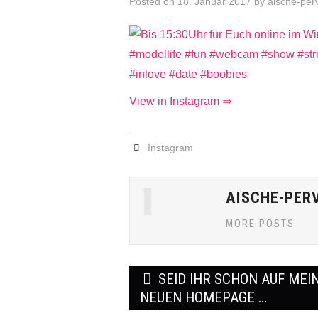
Posted on
18. Januar 2017
by
aische-per
View in Instagram ⇒
Instagram
AISCHE-PER
MORE POSTS
Post
SEID IHR SCHON AUF MEI
navigation
NEUEN HOMEPAGE …