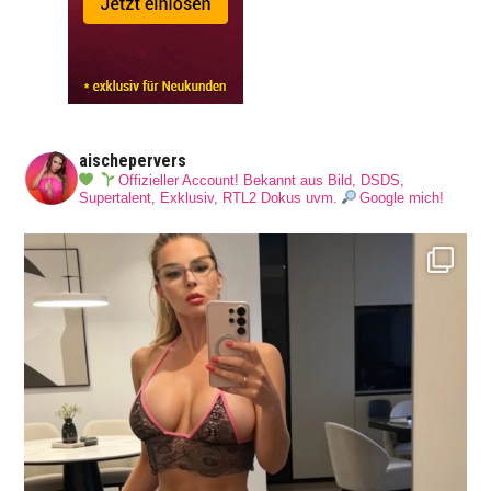
aischepervers
Offizieller Account! Bekannt aus Bild, DSDS,
Supertalent, Exklusiv, RTL2 Dokus uvm.
Google mich!