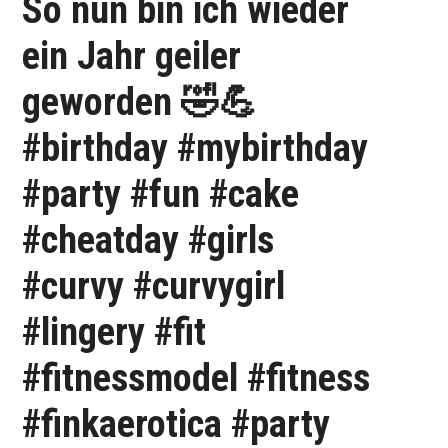
So nun bin ich wieder
ein Jahr geiler
geworden 🤣💪
#birthday #mybirthday
#party #fun #cake
#cheatday #girls
#curvy #curvygirl
#lingery #fit
#fitnessmodel #fitness
#finkaerotica #party