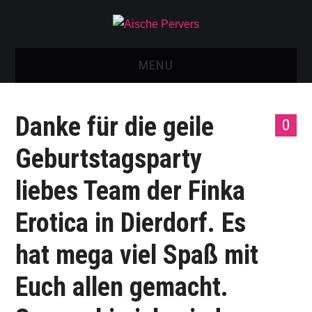
MENU
AISCHE VIDEOS & KONTAKT
Danke für die geile
0
NEU: AISCHE SHOP!
Geburtstagsparty
TELEGRAM GRUPPE
liebes Team der Finka
BOOKING / KONTAKT
Erotica in Dierdorf. Es
IMPRESSUM
hat mega viel Spaß mit
Euch allen gemacht.