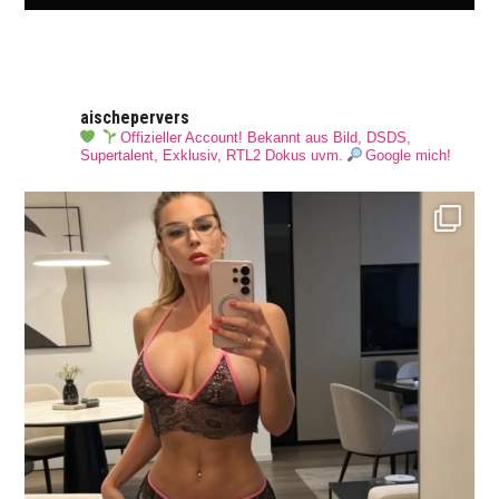
aischepervers
Offizieller Account! Bekannt aus Bild, DSDS,
Supertalent, Exklusiv, RTL2 Dokus uvm.
Google mich!