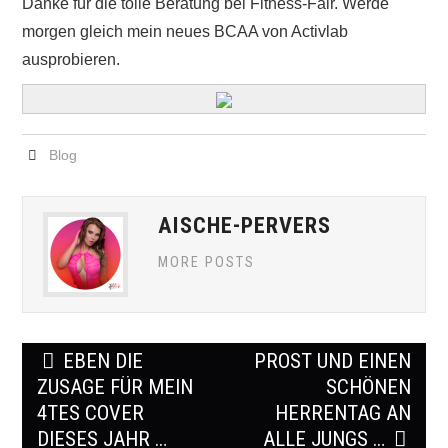
Danke für die tolle Beratung bei Fitness-Fair. Werde
morgen gleich mein neues BCAA von Activlab
ausprobieren.
Blog
AISCHE-PERVERS
MORE POSTS
Post
EBEN DIE
PROST UND EINEN
navigation
ZUSAGE FÜR MEIN
SCHÖNEN
4TES COVER
HERRENTAG AN
DIESES JAHR …
ALLE JUNGS …