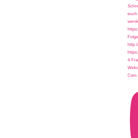
4 Fra
Webca
Cam 