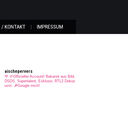
 / KONTAKT
IMPRESSUM
aischepervers
💚 🌱Offizieller Account! Bekannt aus Bild,
DSDS, Supertalent, Exklusiv, RTL2 Dokus
uvm.
🔎Google mich!