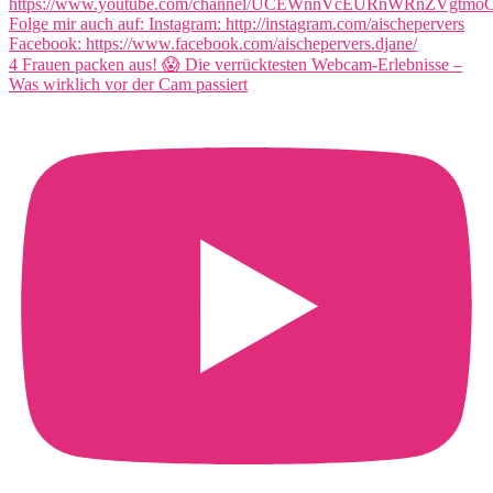
4 Frauen packen aus! 😱 Die verrücktesten Webcam-Erlebnisse –
Was wirklich vor der Cam passiert