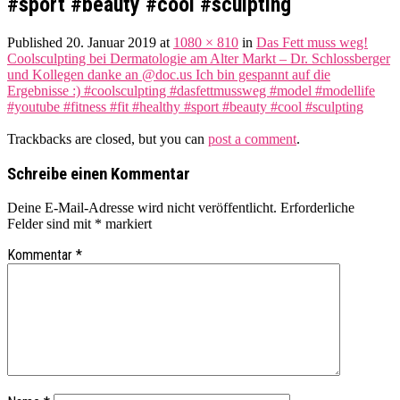
#sport #beauty #cool #sculpting
Published
20. Januar 2019
at
1080 × 810
in
Das Fett muss weg!
Coolsculpting bei Dermatologie am Alter Markt – Dr. Schlossberger
und Kollegen danke an @doc.us Ich bin gespannt auf die
Ergebnisse :) #coolsculpting #dasfettmussweg #model #modellife
#youtube #fitness #fit #healthy #sport #beauty #cool #sculpting
Trackbacks are closed, but you can
post a comment
.
Schreibe einen Kommentar
Deine E-Mail-Adresse wird nicht veröffentlicht.
Erforderliche
Felder sind mit
*
markiert
Kommentar
*