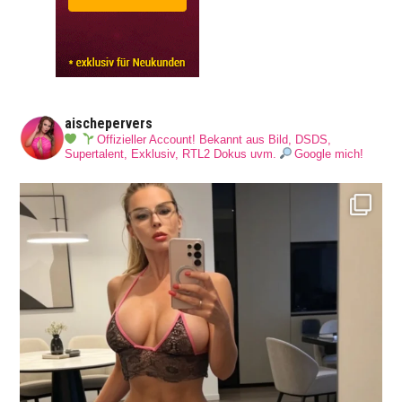
aischepervers
Offizieller Account! Bekannt aus Bild, DSDS,
Supertalent, Exklusiv, RTL2 Dokus uvm.
Google mich!