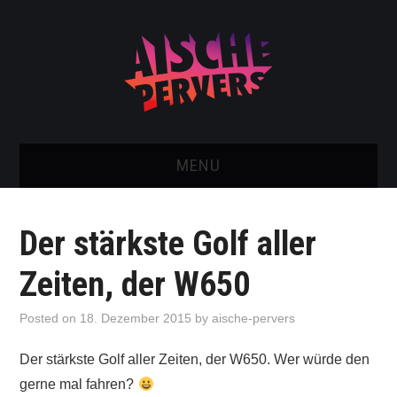
MENU
AISCHE VIDEOS & KONTAKT
Der stärkste Golf aller
NEU: AISCHE SHOP!
Zeiten, der W650
TELEGRAM GRUPPE
Posted on
18. Dezember 2015
by
aische-pervers
BOOKING / KONTAKT
Der stärkste Golf aller Zeiten, der W650. Wer würde den
gerne mal fahren?
IMPRESSUM