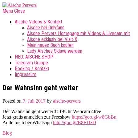
Menu
Close
Aische Videos & Kontakt
Aische bei Onlyfans
Aische Pervers Homepage mit Videos & Livecam mit
Aische exklusiv bei Visit-X
Mein neues Buch kaufen
Lady Aisches Sklave werden
NEU: AISCHE SHOP!
Telegram Gruppe
Booking / Kontakt
Impressum
Der Wahnsinn geht weiter
Posted on
7. Juli 2017
by
aische-pervers
Der Wahnsinn geht weiter!!! 19Uhr Webcam 4free
Jetzt gratis anmelden zur Freeshow
https://goo.gl/w8GbBn
Adde mich bei Whatsapp
http://goo.gl/B8EDzD
Blog