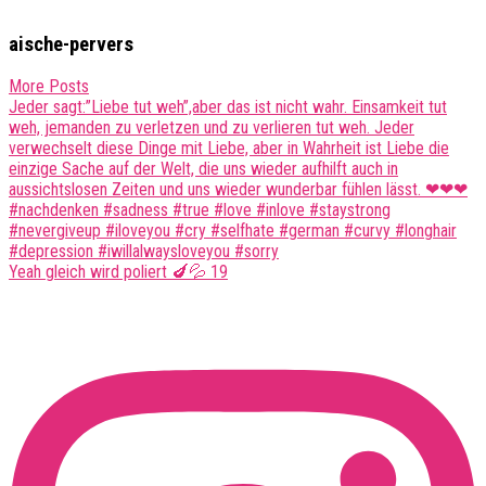
aische-pervers
More Posts
Post
Jeder sagt:”Liebe tut weh”,aber das ist nicht wahr. Einsamkeit tut
weh, jemanden zu verletzen und zu verlieren tut weh. Jeder
navigation
verwechselt diese Dinge mit Liebe, aber in Wahrheit ist Liebe die
einzige Sache auf der Welt, die uns wieder aufhilft auch in
aussichtslosen Zeiten und uns wieder wunderbar fühlen lässt. ❤❤❤
#nachdenken #sadness #true #love #inlove #staystrong
#nevergiveup #iloveyou #cry #selfhate #german #curvy #longhair
#depression #iwillalwaysloveyou #sorry
Yeah gleich wird poliert 🍆💦 19