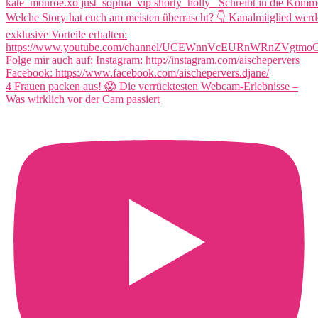
4 Frauen packen aus! 😱 Die verrücktesten Webcam-Erlebnisse –
Was wirklich vor der Cam passiert