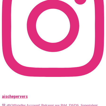
aischepervers
💚 🌱Offizieller Account! Bekannt aus Bild, DSDS, Supertalent,