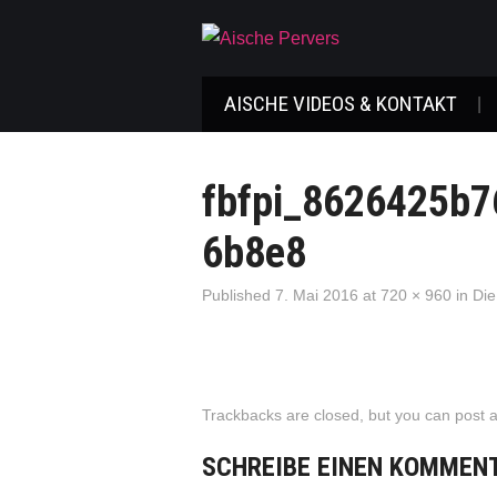
AISCHE VIDEOS & KONTAKT
fbfpi_8626425b7
6b8e8
Published
7. Mai 2016
at
720 × 960
in
Die
Trackbacks are closed, but you can
post 
SCHREIBE EINEN KOMMEN