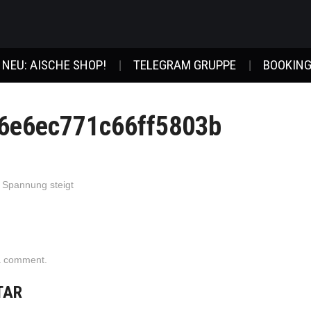
NEU: AISCHE SHOP!
TELEGRAM GRUPPE
BOOKING
6e6ec771c66ff5803b
 Spannung steigt
a comment
.
TAR