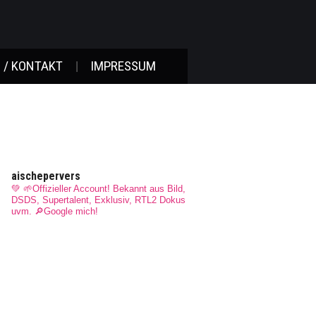
 / KONTAKT
IMPRESSUM
aischepervers
💚 🌱Offizieller Account! Bekannt aus Bild,
DSDS, Supertalent, Exklusiv, RTL2 Dokus
uvm.
🔎Google mich!