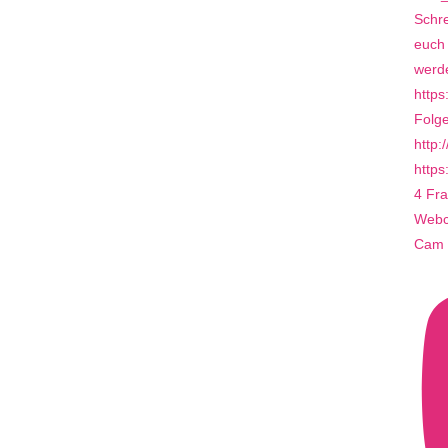
4 Fra
Webca
Cam 