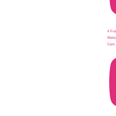
4 Fr
Webca
Cam 