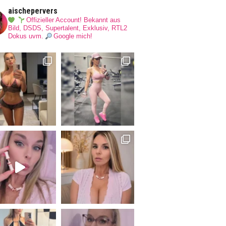
aischepervers
Offizieller Account! Bekannt aus
Bild, DSDS, Supertalent, Exklusiv, RTL2
Dokus uvm.
Google mich!