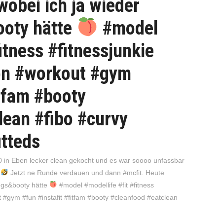
obei ich ja wieder
ooty hätte
#model
fitness #fitnessjunkie
ion #workout #gym
itfam #booty
lean #fibo #curvy
itteds
0
in
Eben lecker clean gekocht und es war soooo unfassbar
n
Jetzt ne Runde verdauen und dann #mcfit. Heute
legs&booty hätte
#model #modellife #fit #fitness
t #gym #fun #instafit #fitfam #booty #cleanfood #eatclean