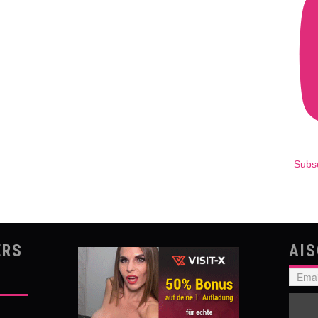
Subs
ERS
AI