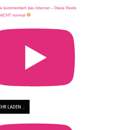
e kommentiert das Internet – Diese Reels
 NICHT normal
HR LADEN …