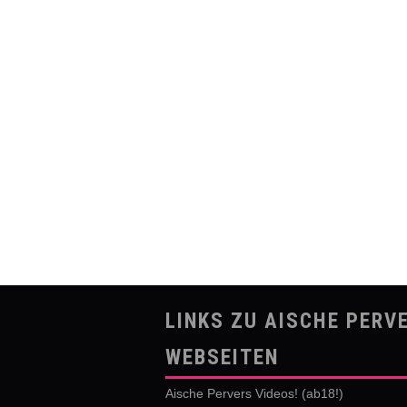
LINKS ZU AISCHE PERV
WEBSEITEN
Aische Pervers Videos! (ab18!)