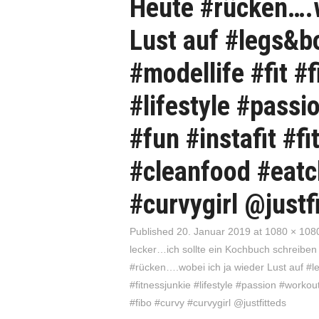
Heute #rücken….w
Lust auf #legs&b
#modellife #fit #
#lifestyle #pass
#fun #instafit #f
#cleanfood #eatc
#curvygirl @justf
Published
20. Januar 2019
at
1080 × 108
lecker…ich sollte ein Kochbuch schreibe
#rücken….wobei ich ja wieder Lust auf #
#fitnessjunkie #lifestyle #passion #workou
#fibo #curvy #curvygirl @justfitteds