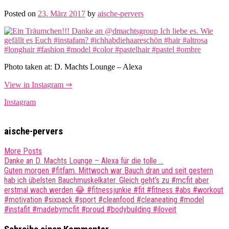
Posted on
23. März 2017
by
aische-pervers
Photo taken at: D. Machts Lounge – Alexa
View in Instagram ⇒
Instagram
aische-pervers
More Posts
Post
Danke an D. Machts Lounge – Alexa für die tolle …
Guten morgen #fitfam. Mittwoch war Bauch dran und seit gestern
navigation
hab ich übelsten Bauchmuskelkater. Gleich geht’s zu #mcfit aber
erstmal wach werden 😂 #fitnessjunkie #fit #fitness #abs #workout
#motivation #sixpack #sport #cleanfood #cleaneating #model
#instafit #madebymcfit #proud #bodybuilding #iloveit