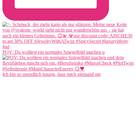
POV: Du wolltest ein normales Spiegelbild machen u
Ich bin so unendlich traurig, dass mich niemand me