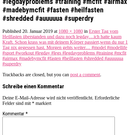
#legdayproblems #training #mcfit #airmax
#madebymcfit #fasten #heilfasten
#shredded #auuuuua #superdry
Published
20. Januar 2019
at
1080 × 1080
in
Erster Tag vom
Heilfasten überstanden und dazu noch legday…ich hatte kaum
Kraft. Schon krass was mit deinem Körper passiert,wenn du nur 1
Tag nix gegessen hast. Morgen gehts weiter… #model #modellife
#sport #workout #legday #legs #legdayproblems #training #mcfit
#airmax #madebymcfit #fasten #heilfasten #shredded #auuuuua
#superdry
Trackbacks are closed, but you can
post a comment
.
Schreibe einen Kommentar
Deine E-Mail-Adresse wird nicht veröffentlicht.
Erforderliche
Felder sind mit
*
markiert
Kommentar
*