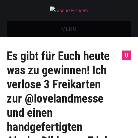
MENU
AISCHE VIDEOS & KONTAKT
Es gibt für Euch heute
0
NEU: AISCHE SHOP!
was zu gewinnen! Ich
TELEGRAM GRUPPE
verlose 3 Freikarten
BOOKING / KONTAKT
zur @lovelandmesse
IMPRESSUM
und einen
handgefertigten