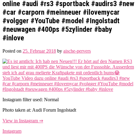
online #audi #rs3 #sportback #audirs3 #new
#car #carporn #meinneuer #ilovemycar
#volgger #YouTube #model #Ingolstadt
#neuwagen #400ps #5zylinder #baby
#inlove
Posted on
25. Februar 2018
by
aische-pervers
Instagram filter used: Normal
Photo taken at: Audi Forum Ingolstadt
View in Instagram ⇒
Instagram