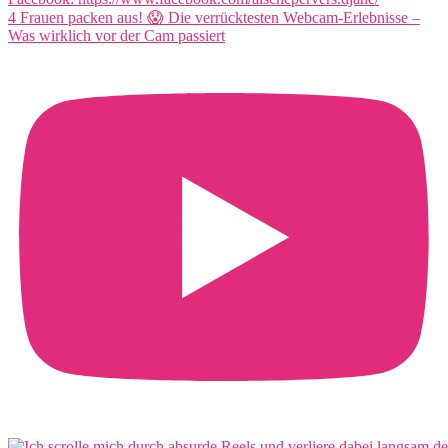
4 Frauen packen aus! 😱 Die verrücktesten Webcam-Erlebnisse –
Was wirklich vor der Cam passiert