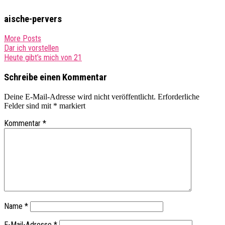
aische-pervers
More Posts
Post
Dar ich vorstellen
Heute gibt’s mich von 21
navigation
Schreibe einen Kommentar
Deine E-Mail-Adresse wird nicht veröffentlicht.
Erforderliche
Felder sind mit
*
markiert
Kommentar
*
Name
*
E-Mail-Adresse
*