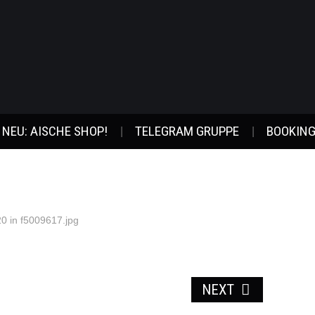
NEU: AISCHE SHOP!
TELEGRAM GRUPPE
BOOKING
20
in
f5009617.jpg
NEXT