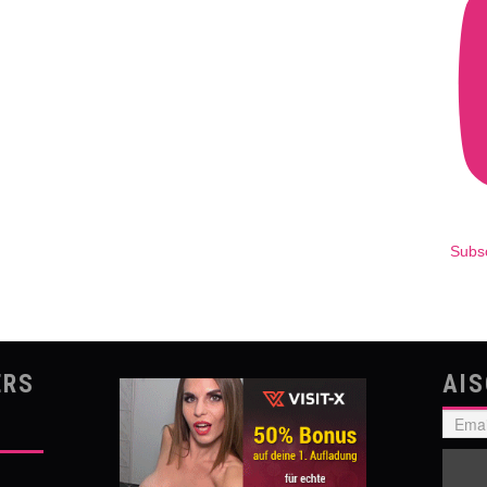
Subs
ERS
AI