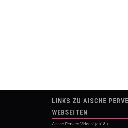
LINKS ZU AISCHE PERV
WEBSEITEN
Aische Pervers Videos! (ab18!)