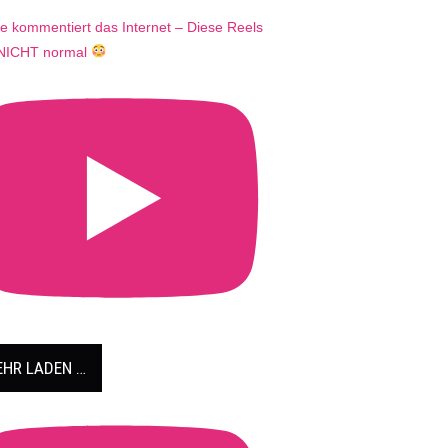
e kommentiert das Internet – Diese Reels
 NICHT normal
HR LADEN …