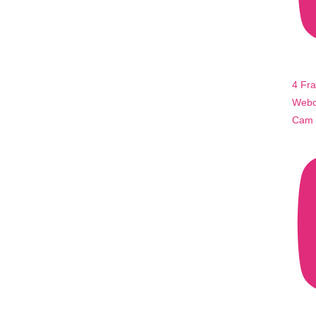
4 Fr
Webca
Cam 