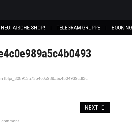
NEU: AISCHE SHOP!
TELEGRAM GRUPPE
BOOKING
3e4c0e989a5c4b0493
in
fbfpi_308913a73e4c0e989a5c4b04939cdf3c
NEXT
a comment
.