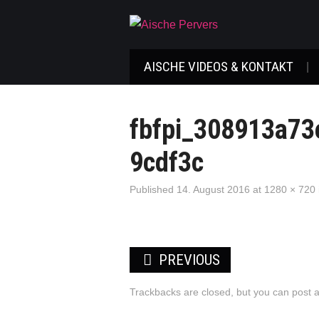
AISCHE VIDEOS & KONTAKT
fbfpi_308913a7
9cdf3c
Published
14. August 2016
at
1280 × 720
PREVIOUS
Trackbacks are closed, but you can
post 