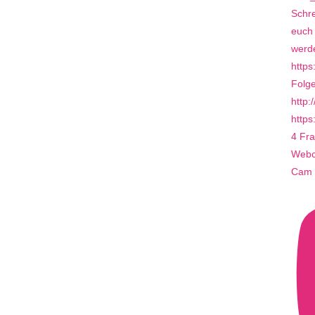
4 Fra
Webca
Cam 