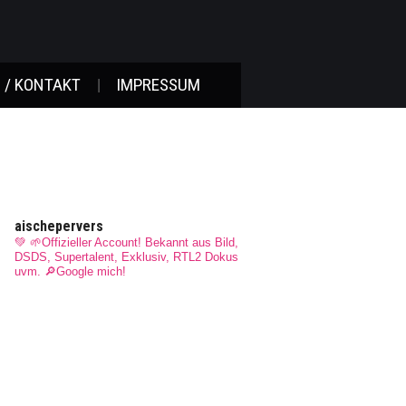
 / KONTAKT
IMPRESSUM
aischepervers
💚 🌱Offizieller Account! Bekannt aus Bild,
DSDS, Supertalent, Exklusiv, RTL2 Dokus
uvm.
🔎Google mich!