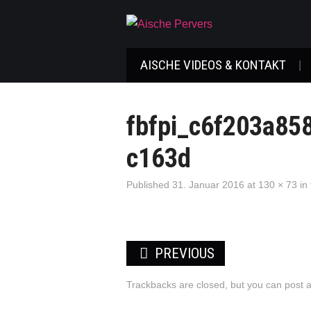
AISCHE VIDEOS & KONTAKT
fbfpi_c6f203a85
c163d
Published
31. Januar 2016
at
130 × 73
in
PREVIOUS
Trackbacks are closed, but you can
post 