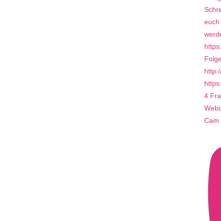
4 Fra
Webca
Cam 