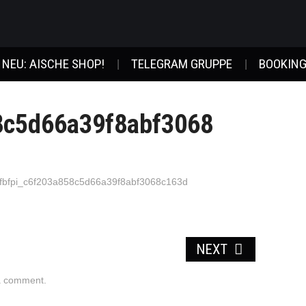
NEU: AISCHE SHOP!
TELEGRAM GRUPPE
BOOKING
8c5d66a39f8abf3068
fbfpi_c6f203a858c5d66a39f8abf3068c163d
NEXT
a comment
.