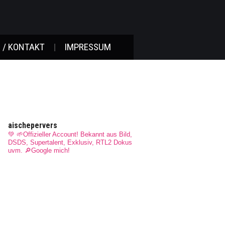
 / KONTAKT
IMPRESSUM
aischepervers
💚 🌱Offizieller Account! Bekannt aus Bild,
DSDS, Supertalent, Exklusiv, RTL2 Dokus
uvm.
🔎Google mich!