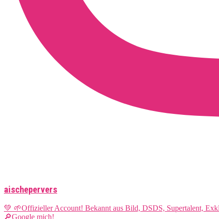
aischepervers
💚 🌱Offizieller Account! Bekannt aus Bild, DSDS, Supertalent, Ex
🔎Google mich!