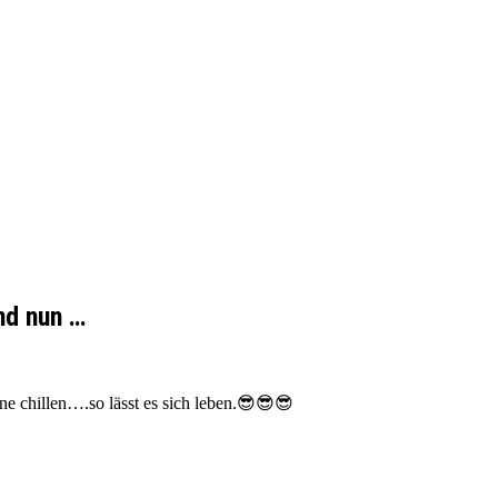
nd nun …
e chillen….so lässt es sich leben.😎😎😎