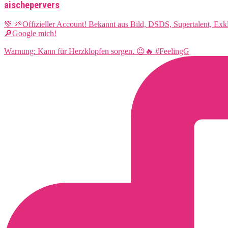
aischepervers
💚 🌱Offizieller Account! Bekannt aus Bild, DSDS, Supertalent, Ex
🔎Google mich!
Warnung: Kann für Herzklopfen sorgen. 😉🔥 #FeelingG