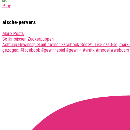
Blog
aische-pervers
More Posts
Post
So ihr süssen Zuckerpuppen
Achtung Gewinnspiel auf meiner Facebook Seite!!! Like das Bild, mar
navigation
gezogen. #facebook #gewinnspiel #gewinn #visitx #model #webcam 