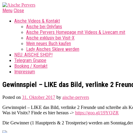
Menu
Close
Aische Videos & Kontakt
Aische bei Onlyfans
Aische Pervers Homepage mit Videos & Livecam mit
Aische exklusiv bei Visit-X
Mein neues Buch kaufen
Lady Aisches Sklave werden
NEU: AISCHE SHOP!
Telegram Gruppe
Booking / Kontakt
Impressum
Gewinnspiel – LIKE das Bild, verlinke 2 Freun
Posted on
31. Oktober 2017
by
aische-pervers
Gewinnspiel – LIKE das Bild, verlinke 2 Freunde und schreibe als
Was ist Visitx? Finde es hier heraus ->
https://goo.gl/19YQZR
Die Gewinner (1 Hauptpreis & 2 Trostpreise) werden am Sonntag,d