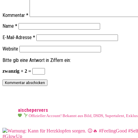
Kommentar
*
Name
*
E-Mail-Adresse
*
Website
Bitte gib eine Antwort in Ziffern ein:
zwanzig + 2 =
aischepervers
Offizieller Account! Bekannt aus Bild, DSDS, Supertalent, Exkl