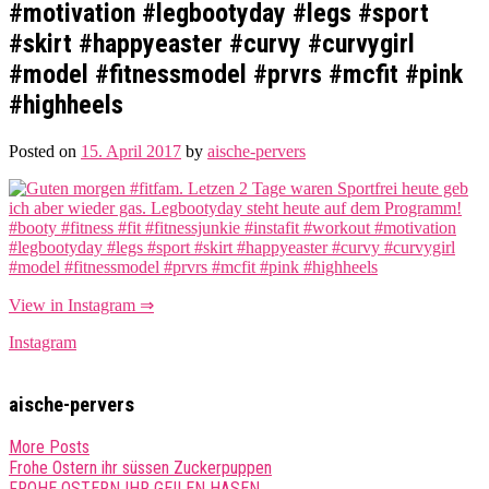
#motivation #legbootyday #legs #sport
#skirt #happyeaster #curvy #curvygirl
#model #fitnessmodel #prvrs #mcfit #pink
#highheels
Posted on
15. April 2017
by
aische-pervers
View in Instagram ⇒
Instagram
aische-pervers
More Posts
Post
Frohe Ostern ihr süssen Zuckerpuppen
FROHE OSTERN IHR GEILEN HASEN