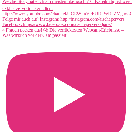
4 Frauen packen aus! 😱 Die verrücktesten Webcam-Erlebnisse –
Was wirklich vor der Cam passiert