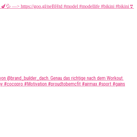
r von @brand_builder_dach. Genau das richtige nach dem Workout.
ay #cocopro #Motivation #proudtobemcfit #airmax #sport #gains