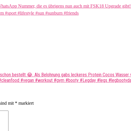
ch schon bestellt 😂. Als Belohnung gabs leckeres Protein Cocos Wasse
thy #cleanfood #vegan #workout #gym #booty #Legday #legs #legbootyd
sind mit
*
markiert