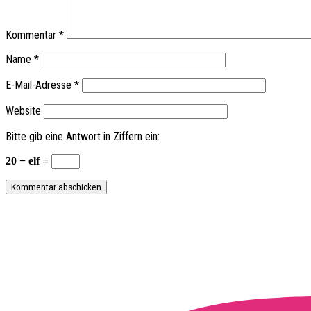
Kommentar
*
Name
*
E-Mail-Adresse
*
Website
Bitte gib eine Antwort in Ziffern ein:
20 − elf =