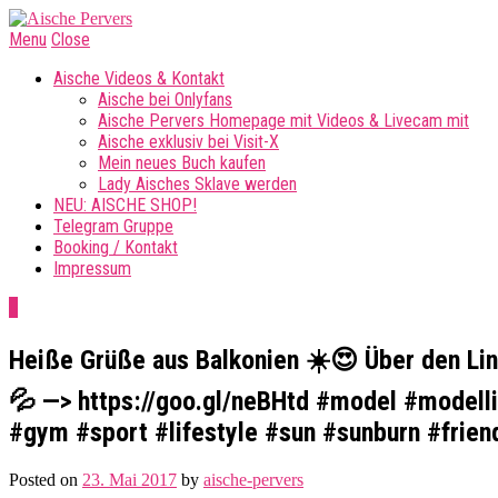
Menu
Close
Aische Videos & Kontakt
Aische bei Onlyfans
Aische Pervers Homepage mit Videos & Livecam mit
Aische exklusiv bei Visit-X
Mein neues Buch kaufen
Lady Aisches Sklave werden
NEU: AISCHE SHOP!
Telegram Gruppe
Booking / Kontakt
Impressum
0
Heiße Grüße aus Balkonien ☀️😍 Über den Lin
💦 —> https://goo.gl/neBHtd #model #modellif
#gym #sport #lifestyle #sun #sunburn #frien
Posted on
23. Mai 2017
by
aische-pervers