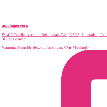
aischepervers
💚 🌱Offizieller Account! Bekannt aus Bild, DSDS, Supertalent, Ex
🔎Google mich!
Warnung: Kann für Herzklopfen sorgen. 😉🔥 #FeelingG