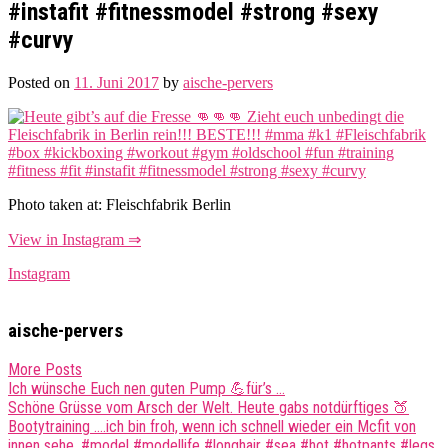
#instafit #fitnessmodel #strong #sexy
#curvy
Posted on
11. Juni 2017
by
aische-pervers
Photo taken at: Fleischfabrik Berlin
View in Instagram ⇒
Instagram
aische-pervers
More Posts
Post
Ich wünsche Euch nen guten Pump 💪für’s …
Schöne Grüsse vom Arsch der Welt. Heute gabs notdürftiges 🍑
navigation
Bootytraining ….ich bin froh, wenn ich schnell wieder ein Mcfit von
innen sehe. #model #modellife #longhair #sea #hot #hotpants #legs