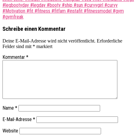
#legbootyday #legday #booty #ship #sun #curvygirl #curvy
#Motivation #fit #fitness #fitfam #instafit #fitnessmodel #gym
#gymfreak
Schreibe einen Kommentar
Deine E-Mail-Adresse wird nicht veröffentlicht.
Erforderliche
Felder sind mit
*
markiert
Kommentar
*
Name
*
E-Mail-Adresse
*
Website