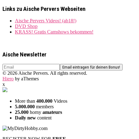
Links zu Aische Pervers Webseiten
Aische Pervers Videos! (ab18!)
DVD Shop
KRASS! Gratis Camshows bekommen!
Aische Newsletter
© 2026 Aische Pervers. All rights reserved.
Hiero
by aThemes
x
More than
400.000
Videos
5.000.000
members
25.000
horny
amateurs
Daily new
content
REGISTER NOW FOR
FREE