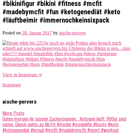
#bikinifigur #bikini #fitness #mcfit
#madebymcfit #fun #ketogenediät #keto
#läuftbeimir #immernochkeinsixpack
Posted on
28. Januar 2017
by
aische-pervers
View in Instagram ⇒
Instagram
aische-pervers
More Posts
Post
Guten morgen ihr süssen Zuckerpuppen….Ketogen läuft. 900gr sind
runter. Gleich gehts zu McFit #model #modellife #booty #keto
navigation
#ketogenediät #proud #mcfit #madebymcfit #sport #workout