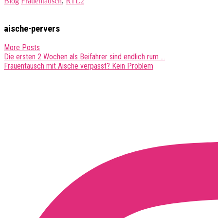
Blog
Frauentausch
,
RTL2
aische-pervers
More Posts
Post
Die ersten 2 Wochen als Beifahrer sind endlich rum …
Frauentausch mit Aische verpasst? Kein Problem
navigation