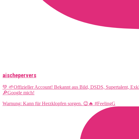
aischepervers
💚 🌱Offizieller Account! Bekannt aus Bild, DSDS, Supertalent, Ex
🔎Google mich!
Warnung: Kann für Herzklopfen sorgen. 😉🔥 #FeelingG