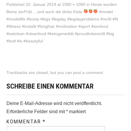
Published
20. Januar 2019
at
1080 × 1080
in
Heute wurden
Beine zerf*ckt….und auch die dicke Kiste
#model
#modellife #booty #legs #legday #legdayproblems #mcfit #fit
#fitness #instafit #longhair #motivation #sport #workout
#eatclean #cleanfood #ketogenediät #proudtobemcfit #big
#butt #is #beautyful
Trackbacks are closed, but you can
post a comment
.
SCHREIBE EINEN KOMMENTAR
Deine E-Mail-Adresse wird nicht veröffentlicht.
Erforderliche Felder sind mit
*
markiert
KOMMENTAR
*