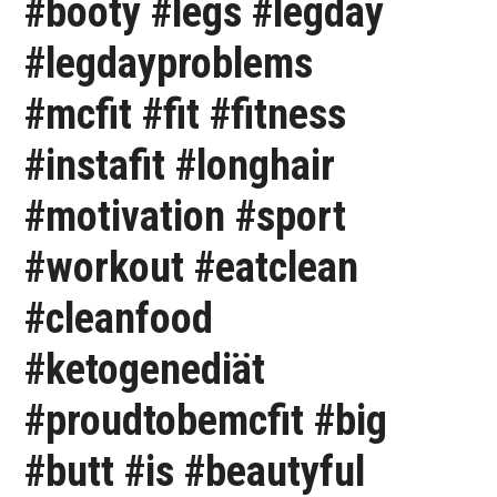
#booty #legs #legday
#legdayproblems
#mcfit #fit #fitness
#instafit #longhair
#motivation #sport
#workout #eatclean
#cleanfood
#ketogenediät
#proudtobemcfit #big
#butt #is #beautyful