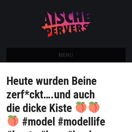
MENU
AISCHE VIDEOS & KONTAKT
Heute wurden Beine
NEU: AISCHE SHOP!
zerf*ckt….und auch
TELEGRAM GRUPPE
die dicke Kiste
BOOKING / KONTAKT
#model #modellife
IMPRESSUM