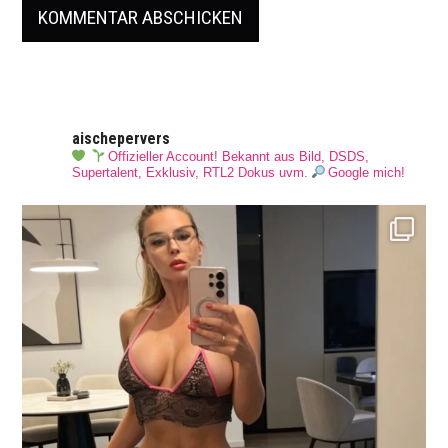
aischepervers
Offizieller Account! Bekannt aus Bild, DSDS,
Supertalent, Exklusiv, RTL2 Dokus uvm.
Google mich!