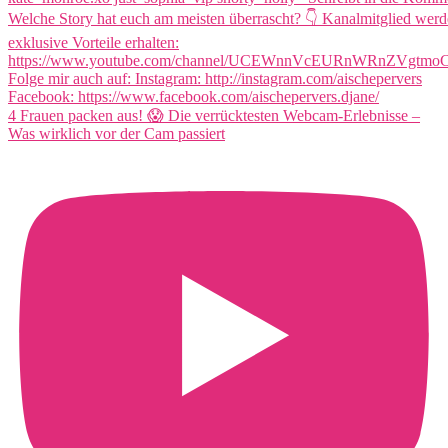
4 Frauen packen aus! 😱 Die verrücktesten Webcam-Erlebnisse –
Was wirklich vor der Cam passiert