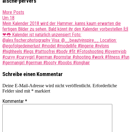
aische-pervers
More Posts
Post
Um 18
Mein Kalender 2018 wird der Hammer…kanns kaum erwarten die
navigation
fertigen Bilder zu sehen. Bald könnt ihr den Kalender vorbestellen 🙌
❤👅 Kalender ist natürlich unzensiert Foto:
@alex.fischer.photography Visa: @__beautyinspire__ Location:
@egofolgedeinerlust #model #modellife #lingerie #nylons
#highheels #legs #tattoofrei #body #fit #Fotoshooting #lovemyjob
#curvy #curvygirl #german #pornstar #shooting #work #fitness #fun
#germangirl #german #booty #boobs #longhair
Schreibe einen Kommentar
Deine E-Mail-Adresse wird nicht veröffentlicht.
Erforderliche
Felder sind mit
*
markiert
Kommentar
*