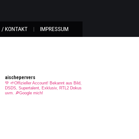
 / KONTAKT
IMPRESSUM
aischepervers
💚 🌱Offizieller Account! Bekannt aus Bild,
DSDS, Supertalent, Exklusiv, RTL2 Dokus
uvm.
🔎Google mich!