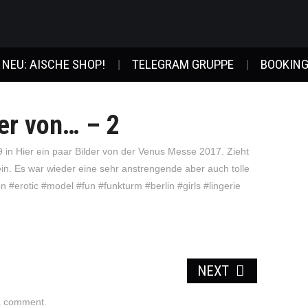
NEU: AISCHE SHOP!
TELEGRAM GRUPPE
BOOKING
der von… – 2
9
in
Hier ein paar Bilder von der Venus Messe 2017. Zieht
n. Es war wieder eine sehr anstrengende aber auch tolle
#erotic #model #fun #funkturm #berlin #girls #lingerie
NEXT
a comment
.