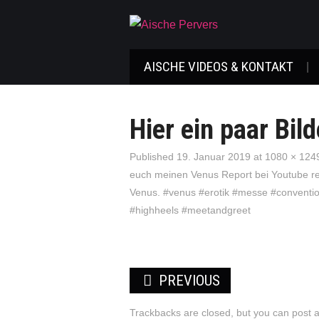
AISCHE VIDEOS & KONTAKT
Hier ein paar Bil
Published
19. Januar 2019
at
1080 × 124
euch meinen Venus Report bei Youtube rei
Venus. #venus #erotik #messe #convention 
#highheels #meetandgreet
PREVIOUS
Trackbacks are closed, but you can
post 