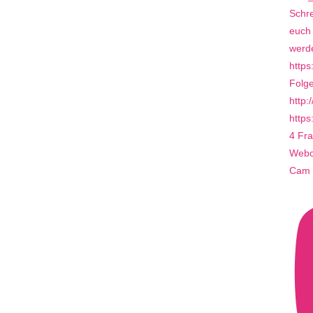
4 Fra
Webca
Cam 