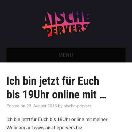
MENU
AISCHE VIDEOS & KONTAKT
Ich bin jetzt für Euch
NEU: AISCHE SHOP!
bis 19Uhr online mit …
TELEGRAM GRUPPE
Posted on
23. August 2016
by
aische-pervers
BOOKING / KONTAKT
Ich bin jetzt für Euch bis 19Uhr online mit meiner
Webcam auf www.aischepervers.biz
IMPRESSUM