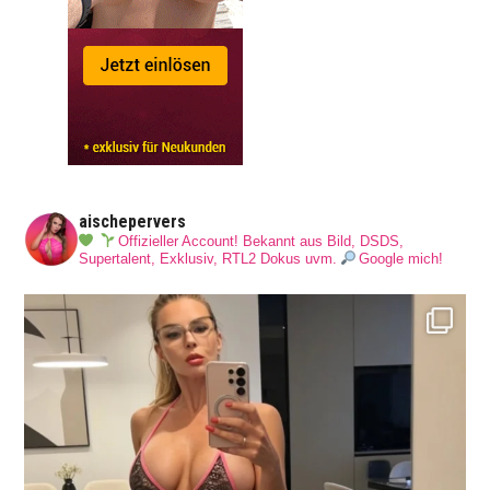
aischepervers
Offizieller Account! Bekannt aus Bild, DSDS,
Supertalent, Exklusiv, RTL2 Dokus uvm.
Google mich!