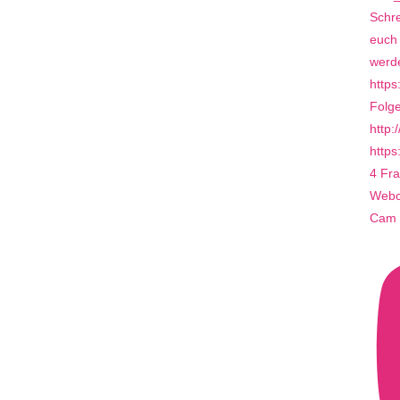
4 Fra
Webca
Cam 