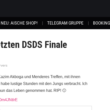
NEU: AISCHE SHOP!
TELEGRAM GRUPPE
BOOKING
etzten DSDS Finale
rvers
 Kazim Akboga und Menderes Treffen, mit ihnen
abe lustige Stunden mit den Jungs verbracht. Ich
m nun das Leben genommen hat. RIP! 🙁
fOm4JNtlrE