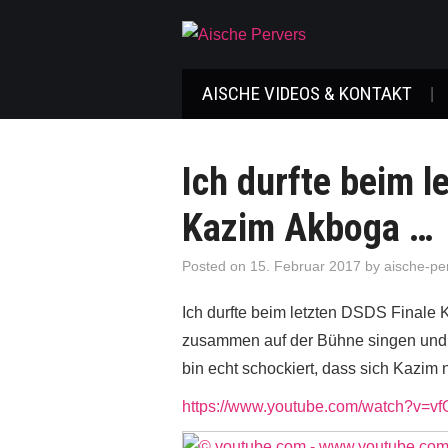
AISCHE VIDEOS & KONTAKT
Ich durfte beim l
Kazim Akboga …
Posted on
15. Februar 2017
by
aische-pe
Ich durfte beim letzten DSDS Finale
zusammen auf der Bühne singen und h
bin echt schockiert, dass sich Kazi
https://www.youtube.com/watch?v=v