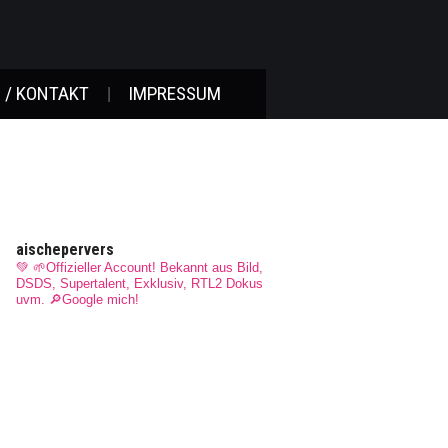
 / KONTAKT
IMPRESSUM
aischepervers
💚 🌱Offizieller Account! Bekannt aus Bild,
DSDS, Supertalent, Exklusiv, RTL2 Dokus
uvm.
🔎Google mich!