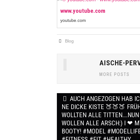
www.youtube.com
youtube.com
Blog
AISCHE-PER
MORE POSTS
Post
AUCH ANGEZOGEN HAB I
navigation
NE DICKE KISTE 🍑🍑🍑 FRÜ
WOLLTEN ALLE TITTEN….NUN
WOLLEN ALLE ARSCH:) I ❤ M
BOOTY! #MODEL #MODELLIF
#FITNESS #FIT #HEALTHY