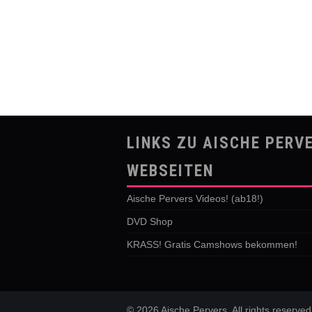
LINKS ZU AISCHE PERV
WEBSEITEN
Aische Pervers Videos! (ab18!)
DVD Shop
KRASS! Gratis Camshows bekommen!
© 2026 Aische Pervers. All rights reserved