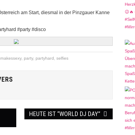
Österreich am Start, diesmal in der Pinzgauer Kanne
tyhard #party #disco
cmakessexy
,
party
,
partyhard
,
selfies
VERS
HEUTE IST “WORLD DJ DAY”