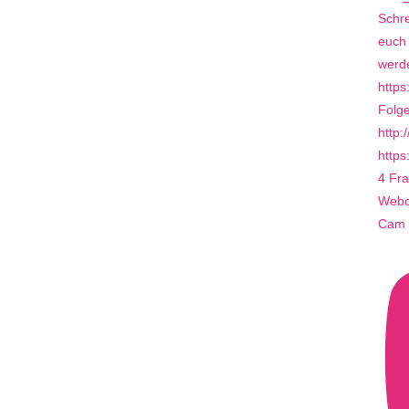
4 Fra
Webca
Cam 