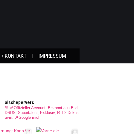
 / KONTAKT
IMPRESSUM
aischepervers
💚 🌱Offizieller Account! Bekannt aus Bild,
DSDS, Supertalent, Exklusiv, RTL2 Dokus
uvm.
🔎Google mich!