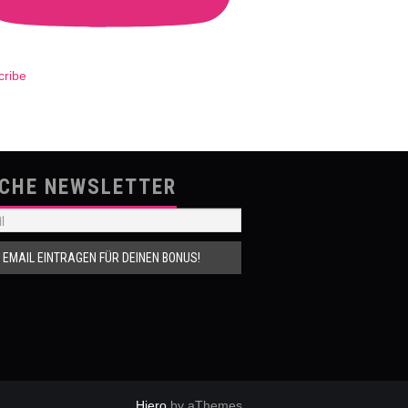
cribe
SCHE NEWSLETTER
Hiero
by aThemes