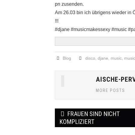
pn zusenden.
Am 26.03 bin ich übrigens wieder in 
!!!
#djane #musicmakessexy #music #par
Blog
disco
,
djane
,
music
,
musi
AISCHE-PER
MORE POSTS
Post
FRAUEN SIND NICHT
navigation
KOMPLIZIERT