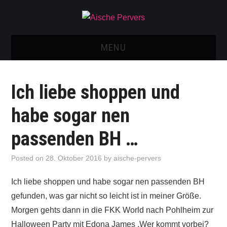
MENU
AISCHE VIDEOS & KONTAKT
Ich liebe shoppen und
NEU: AISCHE SHOP!
habe sogar nen
TELEGRAM GRUPPE
passenden BH …
BOOKING / KONTAKT
Posted on
28. Oktober 2016
by
aische-pervers
IMPRESSUM
Ich liebe shoppen und habe sogar nen passenden BH
gefunden, was gar nicht so leicht ist in meiner Größe.
Morgen gehts dann in die FKK World nach Pohlheim zur
Halloween Party mit Edona James .Wer kommt vorbei?