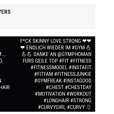
VERS
F*CK SKINNY LOVE STRONG ❤❤
❤ ENDLICH WIEDER IM #GYM 💪
M …
💪💪 DANKE AN @GYMPHOMAN
D.
FÜRS GEILE TOP #FIT #FITNESS
#FITNESSMODEL #INSTAFIT
#FITFAM #FITNESSJUNKIE
N
#GYMFREAK #INSTAGOOD
HAIR
#CHEST #CHESTDAY
#MOTIVATION #WORKOUT
#LONGHAIR #STRONG
#CURVYGIRL #CURVY