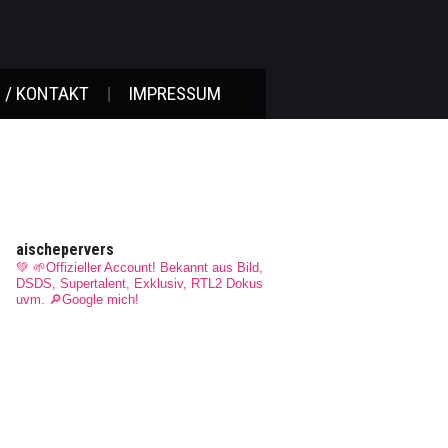
 / KONTAKT
IMPRESSUM
aischepervers
💚 🌱Offizieller Account! Bekannt aus Bild,
DSDS, Supertalent, Exklusiv, RTL2 Dokus
uvm.
🔎Google mich!