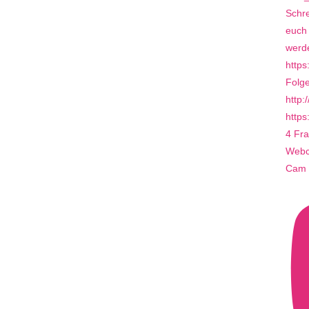
4 Fra
Webca
Cam 