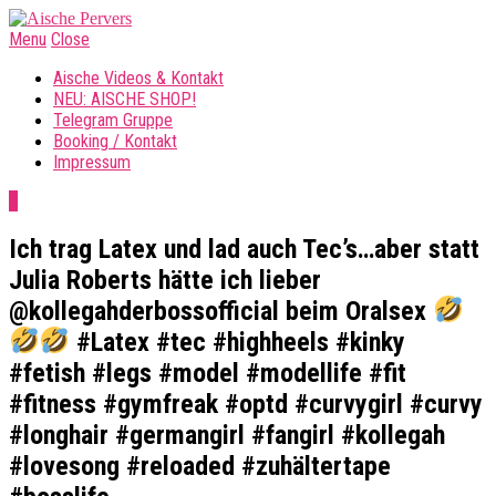
Menu
Close
Aische Videos & Kontakt
NEU: AISCHE SHOP!
Telegram Gruppe
Booking / Kontakt
Impressum
0
Ich trag Latex und lad auch Tec’s…aber statt
Julia Roberts hätte ich lieber
@kollegahderbossofficial beim Oralsex
#Latex #tec #highheels #kinky
#fetish #legs #model #modellife #fit
#fitness #gymfreak #optd #curvygirl #curvy
#longhair #germangirl #fangirl #kollegah
#lovesong #reloaded #zuhältertape