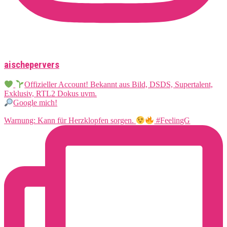
aischepervers
Offizieller Account! Bekannt aus Bild, DSDS, Supertalent,
Exklusiv, RTL2 Dokus uvm.
Google mich!
Warnung: Kann für Herzklopfen sorgen.
#FeelingG