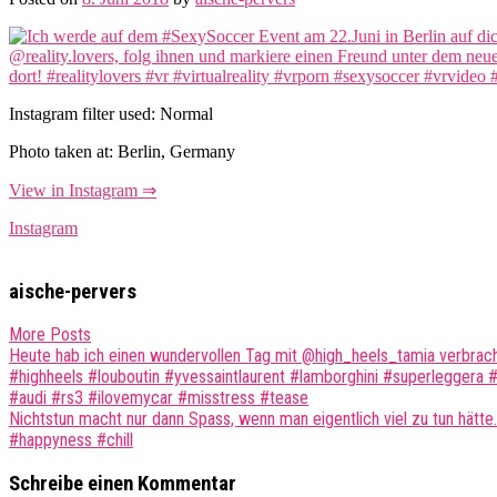
Instagram filter used: Normal
Photo taken at: Berlin, Germany
View in Instagram ⇒
Instagram
aische-pervers
More Posts
Post
Heute hab ich einen wundervollen Tag mit @high_heels_tamia verbracht
#highheels #louboutin #yvessaintlaurent #lamborghini #superlegger
navigation
#audi #rs3 #ilovemycar #misstress #tease
Nichtstun macht nur dann Spass, wenn man eigentlich viel zu tun h
#happyness #chill
Schreibe einen Kommentar