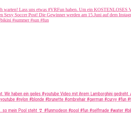
. Wir haben ein geiles #youtube Video mit ihrem Lamborghini gedreht. 
a #youtube #nylon #blonde #brunette #ombrehair #german #curvy #fun #
ätte….so mein Pool steht 👙 #funmodeon #pool #fun #selfmade #water 