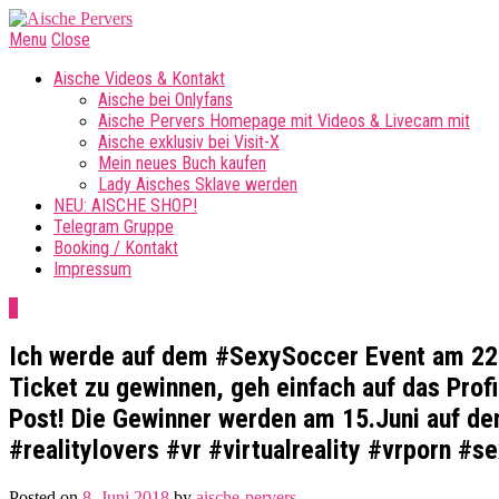
Menu
Close
Aische Videos & Kontakt
Aische bei Onlyfans
Aische Pervers Homepage mit Videos & Livecam mit
Aische exklusiv bei Visit-X
Mein neues Buch kaufen
Lady Aisches Sklave werden
NEU: AISCHE SHOP!
Telegram Gruppe
Booking / Kontakt
Impressum
0
Ich werde auf dem #SexySoccer Event am 22.
Ticket zu gewinnen, geh einfach auf das Prof
Post! Die Gewinner werden am 15.Juni auf de
#realitylovers #vr #virtualreality #vrporn #
Posted on
8. Juni 2018
by
aische-pervers