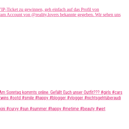
Am Sonntag kommts online. Gefällt Euch unser Outfit??? #girls #cars
twins #ootd #smile #happy #blogger #vlogger #nichtsgehtüberaudi
#bikini #curvy #sun #summer #happy #metime #beauty #wet