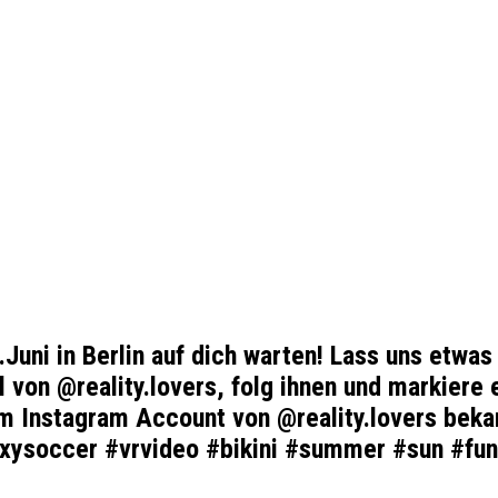
Juni in Berlin auf dich warten! Lass uns etw
il von @reality.lovers, folg ihnen und markier
m Instagram Account von @reality.lovers beka
sexysoccer #vrvideo #bikini #summer #sun #fun