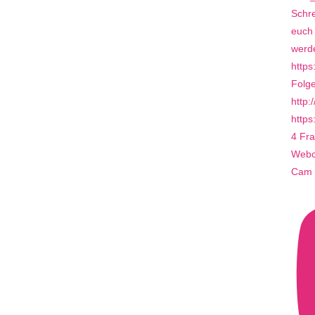
4 Fra
Webca
Cam 