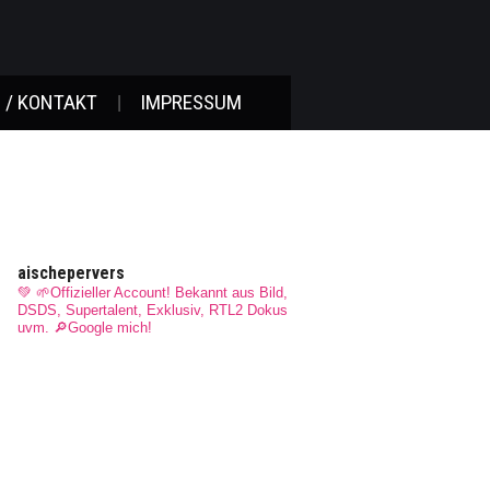
 / KONTAKT
IMPRESSUM
aischepervers
💚 🌱Offizieller Account! Bekannt aus Bild,
DSDS, Supertalent, Exklusiv, RTL2 Dokus
uvm.
🔎Google mich!