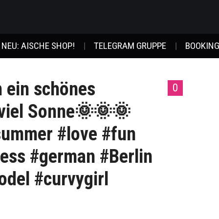
NEU: AISCHE SHOP!
TELEGRAM GRUPPE
BOOKING
 ein schönes
0
viel Sonne🌞🌞🌞
ummer #love #fun
ess #german #Berlin
odel #curvygirl