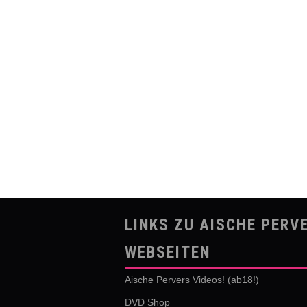
LINKS ZU AISCHE PERV
WEBSEITEN
Aische Pervers Videos! (ab18!)
DVD Shop