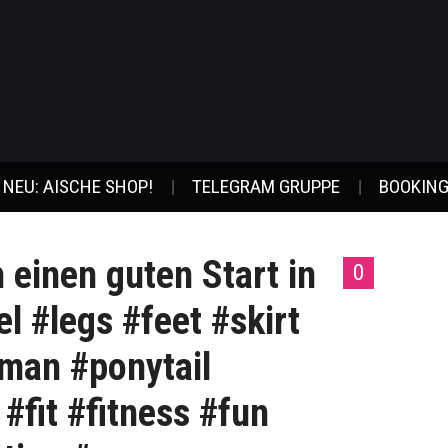
NEU: AISCHE SHOP!
TELEGRAM GRUPPE
BOOKING
 einen guten Start in
0
l #legs #feet #skirt
man #ponytail
 #fit #fitness #fun