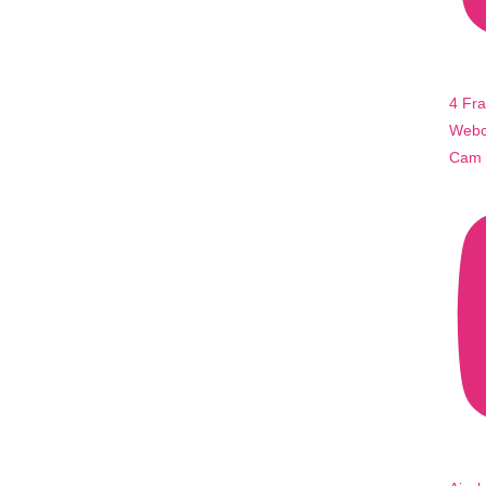
4 Fra
Webca
Cam 