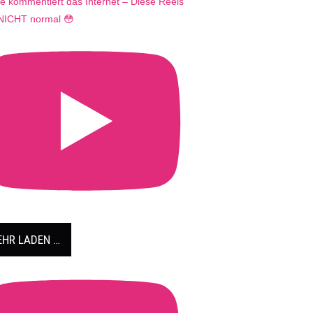
e kommentiert das Internet – Diese Reels
 NICHT normal 😳
HR LADEN …