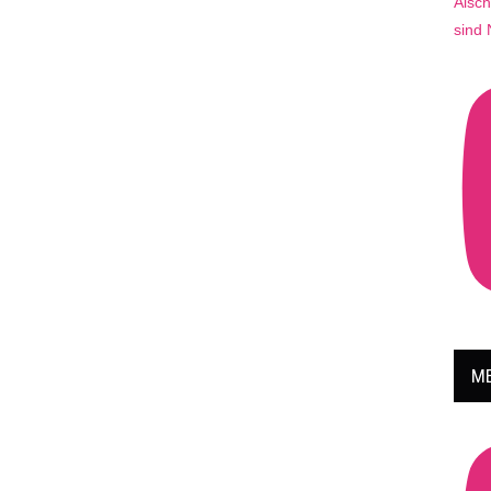
Aisch
sind
ME