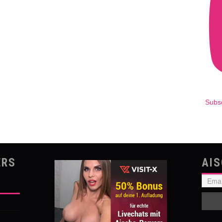
Subs
ERS
AI