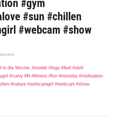
tion #gym
love #sun #chillen
girl #webcam #show
-pervers