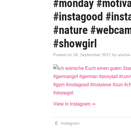
#monday #motiva
#instagood #insta
#nature #webcam
#showgirl
Posted on
18. September 2017
by
aische
View in Instagram ⇒
Instagram