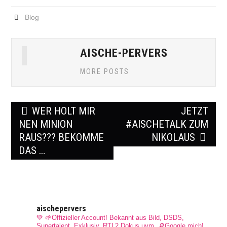
Blog
AISCHE-PERVERS
MORE POSTS
Post
WER HOLT MIR
JETZT
navigation
NEN MINION
#AISCHETALK ZUM
RAUS??? BEKOMME
NIKOLAUS
DAS …
aischepervers
💚 🌱Offizieller Account! Bekannt aus Bild, DSDS,
Supertalent, Exklusiv, RTL2 Dokus uvm.
🔎Google mich!