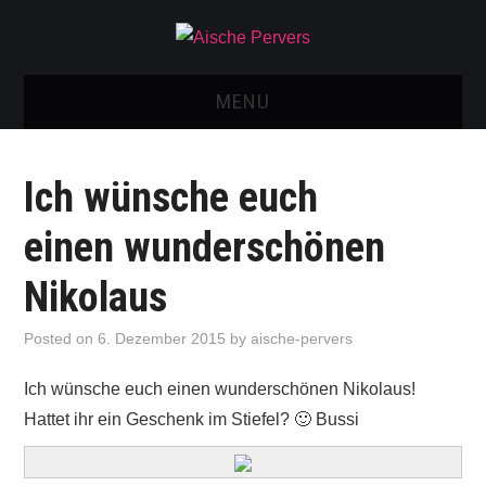
MENU
AISCHE VIDEOS & KONTAKT
Ich wünsche euch
NEU: AISCHE SHOP!
einen wunderschönen
TELEGRAM GRUPPE
Nikolaus
BOOKING / KONTAKT
Posted on
6. Dezember 2015
by
aische-pervers
IMPRESSUM
Ich wünsche euch einen wunderschönen Nikolaus!
Hattet ihr ein Geschenk im Stiefel? 🙂 Bussi