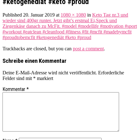
#ketogenediät #keto #proud
Published
20. Januar 2019
at
1080 × 1080
in
Keto Tag nr.3 und
wieder sind 400gr runter. Jetzt gibt’s erstmal Ei,Speck und
Ziegenkäse danach zu McFit. #model #modellife #motivation #sport
#workout #eatclean #cleanfood #fitness #fit #mcfit #madebymcfit
#proudtobemcfit #ketogenediät #keto #proud
Trackbacks are closed, but you can
post a comment
.
Schreibe einen Kommentar
Deine E-Mail-Adresse wird nicht veröffentlicht.
Erforderliche
Felder sind mit
*
markiert
Kommentar
*