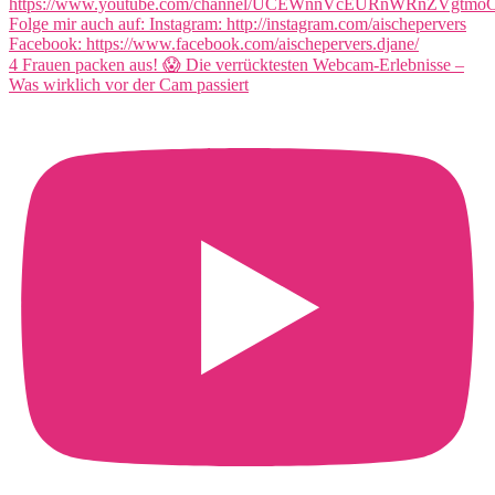
4 Frauen packen aus! 😱 Die verrücktesten Webcam-Erlebnisse –
Was wirklich vor der Cam passiert