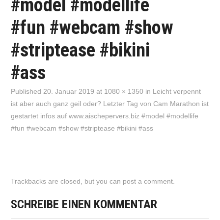
#model #modellife
#fun #webcam #show
#striptease #bikini
#ass
Published
20. Januar 2019
at
1080 × 1350
in
Leicht verpennt
ist aber auch ganz geil oder? Letzter Tag von Cam Marathon ist
gestartet infos auf www.aischepervers.biz #model #modellife
#fun #webcam #show #striptease #bikini #ass
Trackbacks are closed, but you can
post a comment
.
SCHREIBE EINEN KOMMENTAR