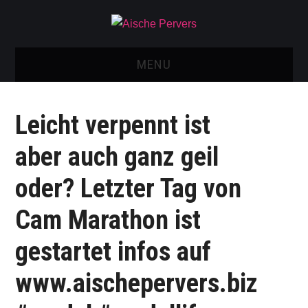
MENU
AISCHE VIDEOS & KONTAKT
Leicht verpennt ist
NEU: AISCHE SHOP!
aber auch ganz geil
TELEGRAM GRUPPE
oder? Letzter Tag von
BOOKING / KONTAKT
Cam Marathon ist
IMPRESSUM
gestartet infos auf
www.aischepervers.biz